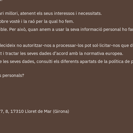
 millori, atenent els seus interessos i necessitats.
re vostè i la raó per la qual ho fem.
ossible. Per això, quan anem a usar la seva informació personal ho 
ecideix no autoritzar-nos a processar-los pot sol·licitar-nos que d
tat i tractar les seves dades d’acord amb la normativa europea.
 les seves dades, consulti els diferents apartats de la política de 
s personals?
 7, 8, 17310 Lloret de Mar (Girona)