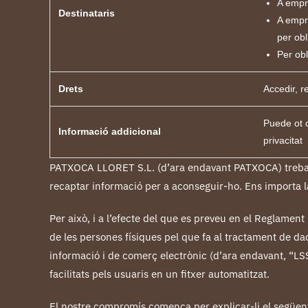
A empr
Destinataris
A empre
per obl
Per obl
Drets
Accedir, r
Puede ot c
Informació addicional
privacitat
PATXOCA LLORET S.L
.
(d’ara endavant
PATXOCA
) treb
recaptar informació per a aconseguir-ho. Ens importa la
Per això, i a l’efecte del que es preveu en el Reglamen
de les persones físiques pel que fa al tractament de dade
informació i de comerç electrònic (d’ara endavant, “LS
facilitats pels usuaris en un fitxer automatitzat.
El nostre compromís comença per explicar-li el següen