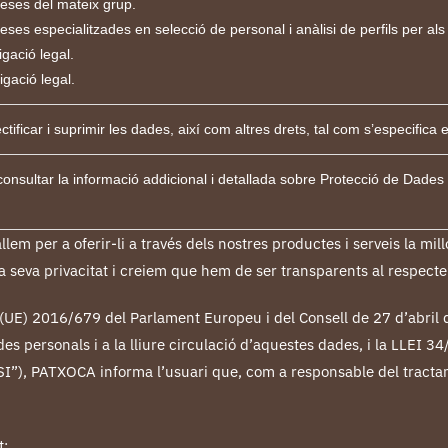
eses del mateix grup.
ses especialitzades en selecció de personal i anàlisi de perfils per als 
igació legal.
igació legal.
ectificar i suprimir les dades, així com altres drets, tal com s’especifica 
onsultar la informació addicional i detallada sobre Protecció de Dades
allem per a oferir-li a través dels nostres productes i serveis la mi
 seva privacitat i creiem que hem de ser transparents al respecte
t (UE) 2016/679 del Parlament Europeu i del Consell de 27 d’abril 
s personals i a la lliure circulació d’aquestes dades, i la LLEI 34/
SI”),
PATXOCA
informa l’usuari que, com a responsable del tracta
t: