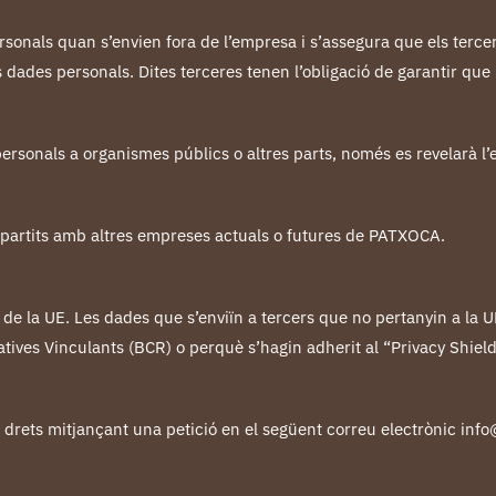
onals quan s’envien fora de l’empresa i s’assegura que els tercers
ades personals. Dites terceres tenen l’obligació de garantir que
s personals a organismes públics o altres parts, només es revelarà 
artits amb altres empreses actuals o futures de PATXOCA.
 la UE. Les dades que s’enviïn a tercers que no pertanyin a la U
ives Vinculants (BCR) o perquè s’hagin adherit al “Privacy Shield
us drets mitjançant una petició en el següent correu electrònic i