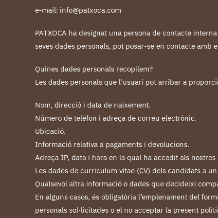
e-mail: info@patxoca.com
PATXOCA ha designat una persona de contacte interna co
seves dades personals, pot posar-se en contacte amb e
Quines dades personals recopilem?
Les dades personals que l’usuari pot arribar a proporci
Nom, direcció i data de naixement.
Número de telèfon i adreça de correu electrònic.
Ubicació.
Informació relativa a pagaments i devolucions.
Adreça IP, data i hora en la qual ha accedit als nostres
Les dades de curriculum vitae (CV) dels candidats a un l
Qualsevol altra informació o dades que decideixi compa
En alguns casos, és obligatòria l’emplenament del formul
personals sol·licitades o el no acceptar la present polít