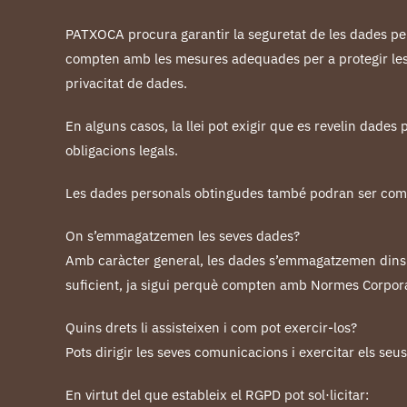
PATXOCA procura garantir la seguretat de les dades pers
compten amb les mesures adequades per a protegir les d
privacitat de dades.
En alguns casos, la llei pot exigir que es revelin dade
obligacions legals.
Les dades personals obtingudes també podran ser comp
On s’emmagatzemen les seves dades?
Amb caràcter general, les dades s’emmagatzemen dins de
suficient, ja sigui perquè compten amb Normes Corporat
Quins drets li assisteixen i com pot exercir-los?
Pots dirigir les seves comunicacions i exercitar els se
En virtut del que estableix el RGPD pot sol·licitar: