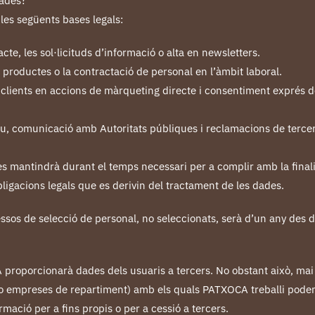
dades?
les següents bases legals:
cte, les sol·licituds d’informació o alta en newsletters.
 productes o la contractació de personal en l’àmbit laboral.
clients en accions de màrqueting directe i consentiment exprés de l
au, comunicació amb Autoritats públiques i reclamacions de tercer
 es mantindrà durant el temps necessari per a complir amb la finali
bligacions legals que es derivin del tractament de les dades.
ssos de selecció de personal, no seleccionats, serà d’un any des d
roporcionarà dades dels usuaris a tercers. No obstant això, mai 
o empreses de repartiment) amb els quals PATXOCA treballi poden 
mació per a fins propis o per a cessió a tercers.