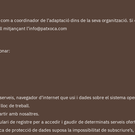
m a coordinador de l’adaptació dins de la seva organització. Si de
ll mitjançant l’info@patxoca.com
onar:
 serveis, navegador d’internet que usi i dades sobre el sistema oper
loc de treball.
rtir amb nosaltres.
ari de registre per a accedir i gaudir de determinats serveis oferts
ica de protecció de dades suposa la impossibilitat de subscriure’s, 