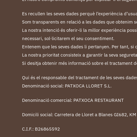
Es recullen les seves dades perquè l’experiència d’usuari
Som transparents en relació a les dades que obtenim sob
La nostra intenció és oferir-li la millor experiència p
necessari, sol·licitarem el seu consentiment.
Entenem que les seves dades li pertanyen. Per tant, si d
La nostra prioritat consisteix a garantir la seva segure
Si desitja obtenir més informació sobre el tractament de
Qui és el responsable del tractament de les seves dade
Denominació social: PATXOCA LLORET S.L
.
Denominació comercial: PATXOCA RESTAURANT
Domicili social: Carretera de Lloret a Blanes GI682, KM
C.I.F.: B26865592