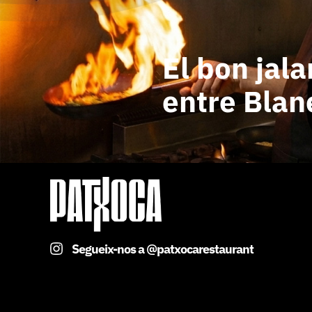
El bon jala
entre Blane
Segueix-nos a @patxocarestaurant