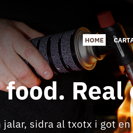
HOME
CART
food. Real 
 jalar, sidra al txotx i got en