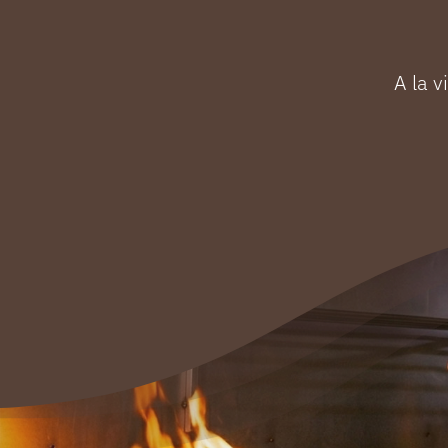
A la v