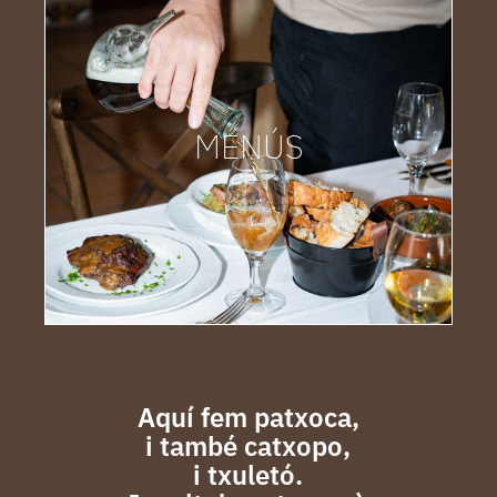
MENÚS
Aquí fem patxoca,
i també catxopo,
i txuletó.