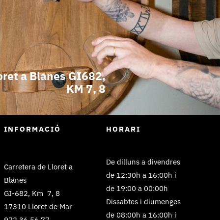
oret a Blanes GI682,
KM 7, 8
INFORMACIÓ
HORARI
De dilluns a divendres
Carretera de Lloret a
de 12:30h a 16:00h i
Blanes
de 19:00 a 00:00h
GI-682, Km 7, 8
Dissabtes i diumenges
17310 Lloret de Mar
de 08:00h a 16:00h i
972 36 56 77