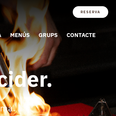
RESERVA
A
MENÚS
GRUPS
CONTACTE
cider.
 mà.