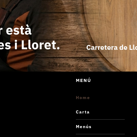
r està
s i Lloret.
Carretera de Ll
MENÚ
Home
Carta
Menús